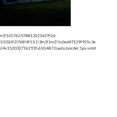
1m3!1d1762.078813221629!2d-
1i1024!2i768!4f13.1!3m3!1m2!1s0xd47129f925c3e
4v1520327162935,650,487,0,auto,border:1px solid