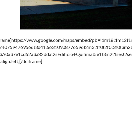
frame]https://www.google.com/maps/embed?pb=!1m18!1m12!
7407594769566!3d41.66310908776596!2m3!1f0!2f0!3f0!3m2!
A0x37e1cd52a3a82dda!2sEdificio+Quifima!5e1!3m2!1ses!2ses!
align:left;[/dciframe]