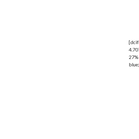
[dci
4.70
27%3
blue;